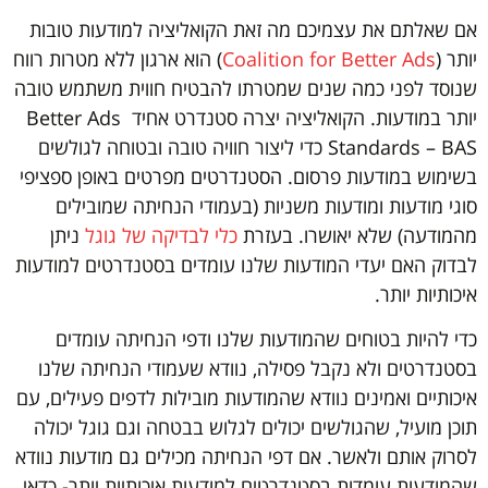
אם שאלתם את עצמיכם מה זאת הקואליציה למודעות טובות
יותר (
Coalition for Better Ads
) הוא ארגון ללא מטרות רווח
שנוסד לפני כמה שנים שמטרתו להבטיח חווית משתמש טובה
יותר במודעות. הקואליציה יצרה סטנדרט אחיד Better Ads
Standards – BAS כדי ליצור חוויה טובה ובטוחה לגולשים
בשימוש במודעות פרסום. הסטנדרטים מפרטים באופן ספציפי
סוגי מודעות ומודעות משניות (בעמודי הנחיתה שמובילים
מהמודעה) שלא יאושרו. בעזרת
כלי לבדיקה של גוגל
ניתן
לבדוק האם יעדי המודעות שלנו עומדים בסטנדרטים למודעות
איכותיות יותר.
כדי להיות בטוחים שהמודעות שלנו ודפי הנחיתה עומדים
בסטנדרטים ולא נקבל פסילה, נוודא שעמודי הנחיתה שלנו
איכותיים ואמינים נוודא שהמודעות מובילות לדפים פעילים, עם
תוכן מועיל, שהגולשים יכולים לגלוש בבטחה וגם גוגל יכולה
לסרוק אותם ולאשר. אם דפי הנחיתה מכילים גם מודעות נוודא
שהמודעות עומדות בסטנדרטים למודעות איכותיות יותר- כדאי