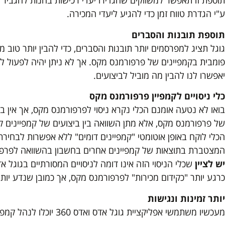
תוספת זו תאפשר למשווקים שהגדירו יעדי רכישות בחנות להגביר 
ע"י הגדרת טווח זמן כדי להגיע ליעדי המכירה.
תוספת תובנות והסברים
גוגל תציג למפרסמים יותר תובנות והסברים, כדי להבין יותר טוב מ
פומבית בקמפיינים של פרפורמנס מקס. אך לא ניתן יהיה לפעול לפ
יאפשרו לנו להבין מה מוביל לביצועים.
כלי ניסויים לקמפיין פרפורמנס מקס
של פרפורמנס מקס, אלא מתן השוואה בין ביצועים של קמפיינים קי
הכלי לוקח באופן אוטומטי "קמפיינים דומים" ללא אפשרות לבחיר
המצטברת בתוצאות של קמפיינים אחרים בחשבון בהשוואה לפרפ
יש לציין
שכלי הניסוי הזה אינו דומה לניסויים המסורתיים בגוגל 
כרגע יותר "כקידום מכירות" לפרפורמנס מקס, אך כמובן שנדע יות
יותר זמינות ונגישות
מעכשיו משתמשי אפליקציית גוגל אדס ואדס 360 יוכלו לנהל קמפיינים של פרפורמנס מקס ולבצע ניסויים.